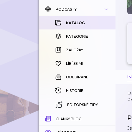
PODCASTY
KATALOG
KOUPENÉ
KATALOG
KATEGORIE
KATEGORIE
ZÁLOŽKY
ZÁLOŽKY
HISTORIE
LÍBÍ SE MI
I
ODEBÍRANÉ
HISTORIE
D
Pr
EDITORSKÉ TIPY
P
ČLÁNKY BLOG
Js