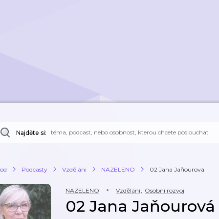
Najděte si:
od
Podcasty
Vzdělání
NAZELENO
02 Jana Jaňourová
NAZELENO
Vzdělání
,
Osobní rozvoj
02 Jana Jaňourová