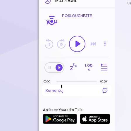
MŮJ PROFIL
za
POSLOUCHEJTE
1.00
×
00:00
00:00
Komentuj
Aplikace Youradio Talk