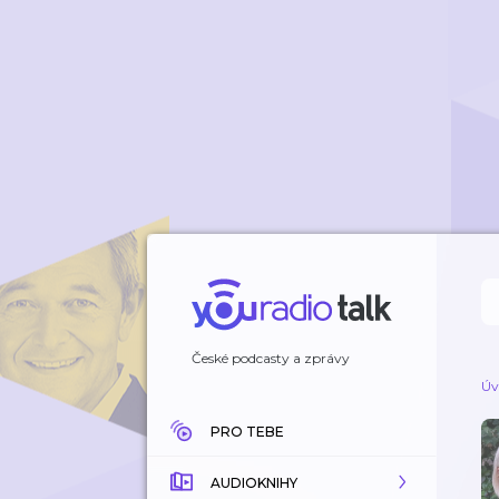
České podcasty a zprávy
Úv
PRO TEBE
AUDIOKNIHY