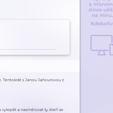
 Tentokrát s Janou Jaňourovou z
ylepšit a nasměrovat ty, kteří se