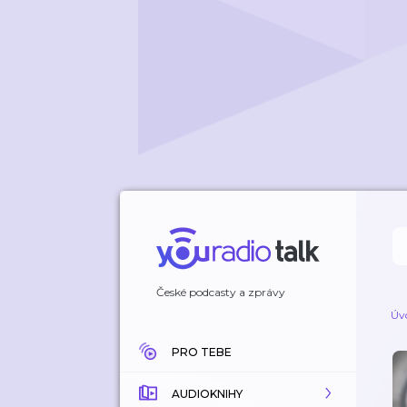
České podcasty a zprávy
Úv
PRO TEBE
AUDIOKNIHY