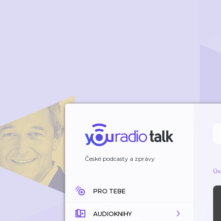
České podcasty a zprávy
Úv
PRO TEBE
AUDIOKNIHY