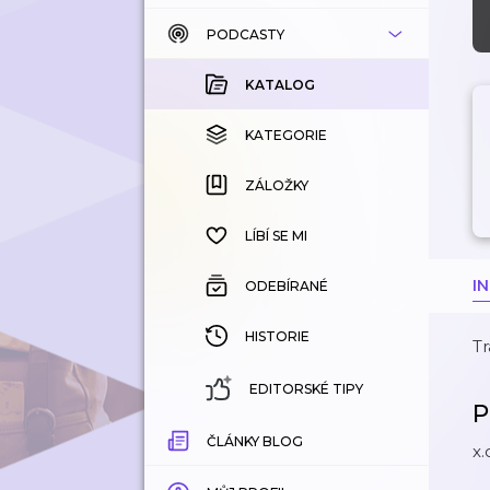
PODCASTY
KATALOG
KOUPENÉ
KATALOG
KATEGORIE
KATEGORIE
ZÁLOŽKY
ZÁLOŽKY
HISTORIE
LÍBÍ SE MI
I
ODEBÍRANÉ
HISTORIE
Tr
EDITORSKÉ TIPY
P
ČLÁNKY BLOG
x