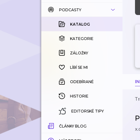
PODCASTY
KATALOG
KOUPENÉ
KATALOG
KATEGORIE
KATEGORIE
ZÁLOŽKY
ZÁLOŽKY
HISTORIE
LÍBÍ SE MI
I
ODEBÍRANÉ
HISTORIE
Tr
EDITORSKÉ TIPY
P
ČLÁNKY BLOG
x