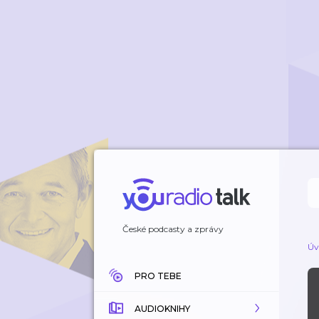
České podcasty a zprávy
Úv
PRO TEBE
AUDIOKNIHY