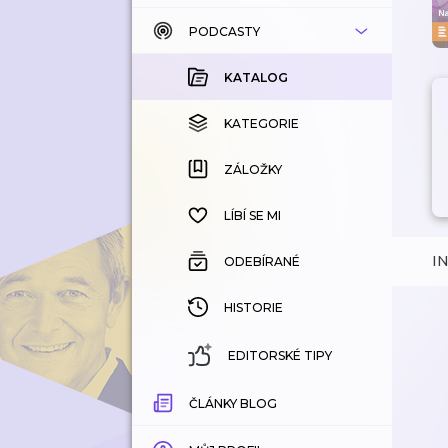
PODCASTY
KATALOG
KOUPENÉ
KATALOG
KATEGORIE
KATEGORIE
ZÁLOŽKY
ZÁLOŽKY
HISTORIE
LÍBÍ SE MI
I
ODEBÍRANÉ
HISTORIE
EDITORSKÉ TIPY
ČLÁNKY BLOG