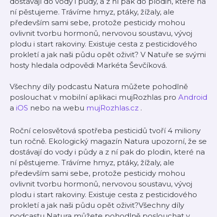
dostávají do vody i půdy, a z ní pak do plodin, které na
ní pěstujeme. Trávíme hmyz, ptáky, žížaly, ale
především sami sebe, protože pesticidy mohou
ovlivnit tvorbu hormonů, nervovou soustavu, vývoj
plodu i start rakoviny. Existuje cesta z pesticidového
prokletí a jak naši půdu opět oživit? V Natuře se svými
hosty hledala odpovědi Markéta Ševčíková.
Všechny díly podcastu Natura můžete pohodlně
poslouchat v mobilní aplikaci mujRozhlas pro
Android
a
iOS
nebo na webu
mujRozhlas.cz
.
Roční celosvětová spotřeba pesticidů tvoří 4 miliony
tun ročně. Ekologický magazín Natura upozorní, že se
dostávají do vody i půdy a z ní pak do plodin, které na
ní pěstujeme. Trávíme hmyz, ptáky, žížaly, ale
především sami sebe, protože pesticidy mohou
ovlivnit tvorbu hormonů, nervovou soustavu, vývoj
plodu i start rakoviny. Existuje cesta z pesticidového
prokletí a jak naši půdu opět oživit?Všechny díly
podcastu Natura můžete pohodlně poslouchat v