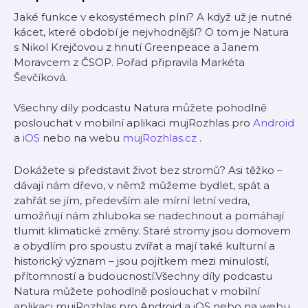
Jaké funkce v ekosystémech plní? A když už je nutné
kácet, které období je nejvhodnější? O tom je Natura
s Nikol Krejčovou z hnutí Greenpeace a Janem
Moravcem z ČSOP. Pořad připravila Markéta
Ševčíková.
Všechny díly podcastu Natura můžete pohodlně
poslouchat v mobilní aplikaci mujRozhlas pro
Android
a
iOS
nebo na webu
mujRozhlas.cz
.
Dokážete si představit život bez stromů? Asi těžko –
dávají nám dřevo, v němž můžeme bydlet, spát a
zahřát se jím, především ale mírní letní vedra,
umožňují nám zhluboka se nadechnout a pomáhají
tlumit klimatické změny. Staré stromy jsou domovem
a obydlím pro spoustu zvířat a mají také kulturní a
historický význam – jsou pojítkem mezi minulostí,
přítomností a budoucností.Všechny díly podcastu
Natura můžete pohodlně poslouchat v mobilní
aplikaci mujRozhlas pro Android a iOS nebo na webu