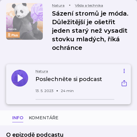
Natura
Věda a technika
Sázení stromů je móda.
Důležitější je ošetřit
jeden starý než vysadit
stovku mladých, říká
ochránce
Natura
Poslechněte si podcast
13. 5. 2023
24 min
INFO
KOMENTÁŘE
O epizodě podcastu