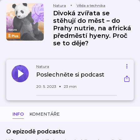
Natura
Věda a technika
Divoká zvířata se
stěhují do měst – do
Prahy nutrie, na africká
předměstí hyeny. Proč
se to děje?
Natura
Poslechněte si podcast
20. 5. 2023
23 min
INFO
KOMENTÁŘE
O epizodě podcastu