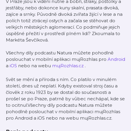
V Praze jsou k vidění nutrie a bobři, straky, poštolky a
jestřáby, nebo dokonce kuny skalní, prasata divoká,
zajíce a srnky. Původně divoká zvířata žijící v lese a na
polích totiž ztrácejí ostych a začala se stěhovat do
velkých městských aglomerací. Co podmiňuje jejich
úspěšné přežití v prostředí plném lidí? Zkoumala to
Markéta Ševčíková.
Všechny díly podcastu Natura můžete pohodlně
poslouchat v mobilní aplikaci mujRozhlas pro
Android
a
iOS
nebo na webu
mujRozhlas.cz
.
Svět se mění a příroda s ním. Co platilo v minulém
století, dnes už neplatí. Kdyby existoval stroj času a
člověk z roku 1923 by se dostal do současnosti a
prošel se po Praze, patrně by vůbec nechápal, kde se
to ocitnul.Všechny díly podcastu Natura můžete
pohodlně poslouchat v mobilní aplikaci mujRozhlas
pro Android a iOS nebo na webu mujRozhlas.cz.