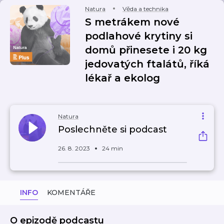
Natura
Věda a technika
S metrákem nové
podlahové krytiny si
domů přinesete i 20 kg
jedovatých ftalátů, říká
lékař a ekolog
Natura
Poslechněte si podcast
26. 8. 2023
24 min
INFO
KOMENTÁŘE
O epizodě podcastu