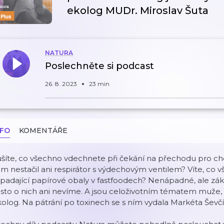
ekolog MUDr. Miroslav Šuta
NATURA
Poslechněte si podcast
26. 8. 2023
23 min
NFO
KOMENTÁŘE
šíte, co všechno vdechnete při čekání na přechodu pro ch
m nestačil ani respirátor s výdechovým ventilem? Víte, co
padající papírové obaly v fastfoodech? Nenápadné, ale zák
sto o nich ani nevíme. A jsou celoživotním tématem muže, k
olog. Na pátrání po toxinech se s ním vydala Markéta Ševč