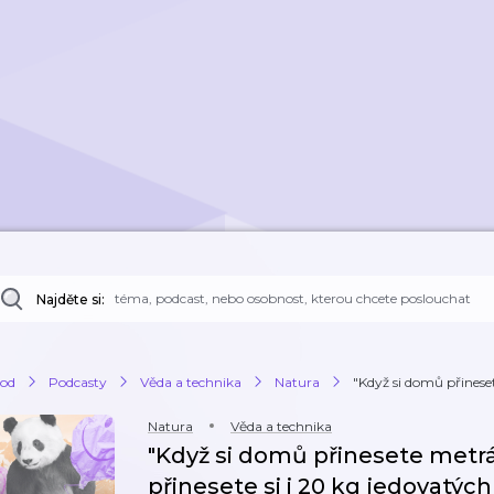
Najděte si:
od
Podcasty
Věda a technika
Natura
"Když si domů přinese
Natura
Věda a technika
"Když si domů přinesete metrá
přinesete si i 20 kg jedovatých 