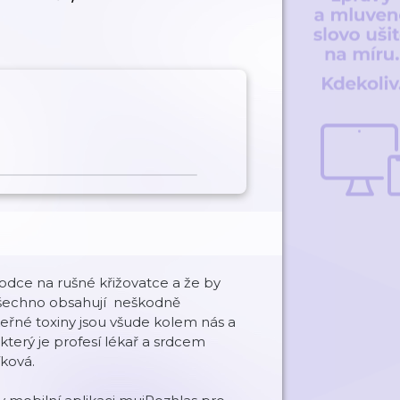
odce na rušné křižovatce a že by
 všechno obsahují neškodně
eřné toxiny jsou všude kolem nás a
terý je profesí lékař a srdcem
íková.