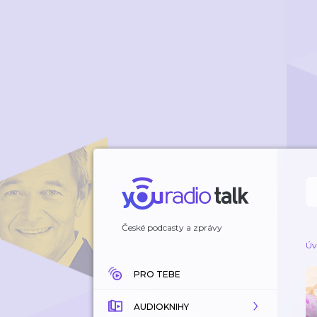
České podcasty a zprávy
Úv
PRO TEBE
AUDIOKNIHY