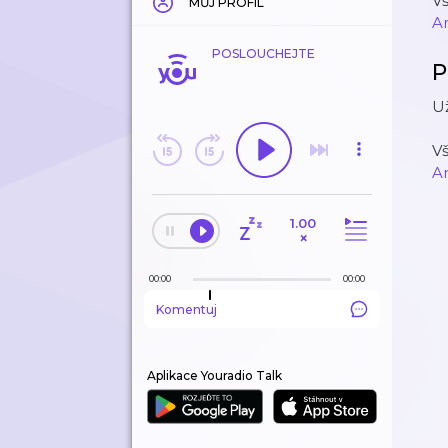
V
MŮJ PROFIL
A
POSLOUCHEJTE
P
Už
V
A
1.00
×
00:00
00:00
Komentuj
Aplikace Youradio Talk