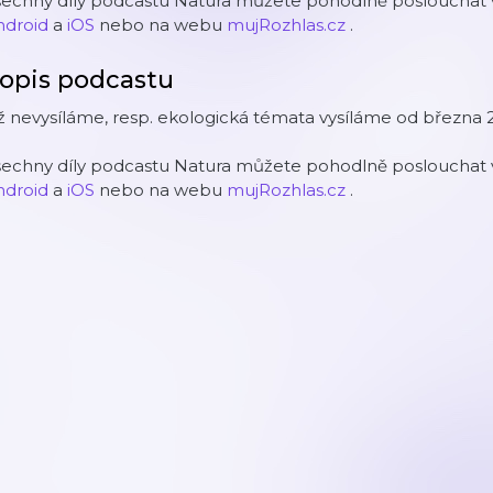
šechny díly podcastu Natura můžete pohodlně poslouchat v
ndroid
a
iOS
nebo na webu
mujRozhlas.cz
.
opis podcastu
 nevysíláme, resp. ekologická témata vysíláme od března 
šechny díly podcastu Natura můžete pohodlně poslouchat v
ndroid
a
iOS
nebo na webu
mujRozhlas.cz
.