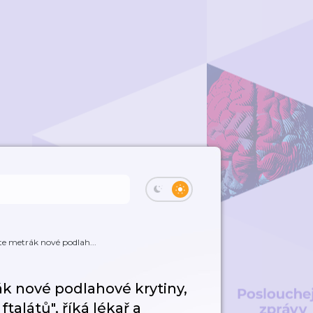
te metrák nové podlah...
k nové podlahové krytiny,
ftalátů", říká lékař a