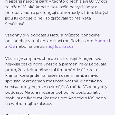
Nejstarší národní park v těchto dnech slaví 60. výročí
založení. V jaké kondici jsou naše nejvyšší hory a
příroda v nich a jak fungují dohromady s lidmi, kterých
jsou Krkonoše plné? To zjišťovala to Markéta
Ševčíková.
Všechny díly podcastu Natura můžete pohodlně
poslouchat v mobilní aplikaci mujRozhlas pro
Android
a
iOS
nebo na webu
mujRozhlas.cz
.
Všichni je znají a všichni do nich chtějí. A nejen kvůli
nejvyšší české hoře Sněžce a prameni řeky Labe, ale
proto, že z Krkonoš se stal fenomén. Může za to
krajina, která jinde na našem území není, a navíc
spousta rekreačních možností včetně klientského
servisu pro ty nejrozmazlenější. A móda. Všechny díly
podcastu Natura můžete pohodlně poslouchat v
mobilní aplikaci mujRozhlas pro Android a iOS nebo
na webu mujRozhlas.cz.