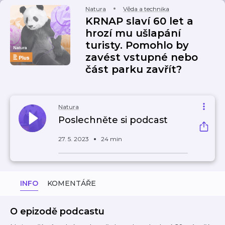
Natura
Věda a technika
KRNAP slaví 60 let a
hrozí mu ušlapání
turisty. Pomohlo by
zavést vstupné nebo
část parku zavřít?
Natura
Poslechněte si podcast
27. 5. 2023
24 min
INFO
KOMENTÁŘE
O epizodě podcastu