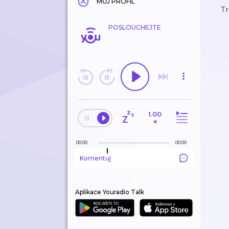
MŮJ PROFIL
T
POSLOUCHEJTE
1.00
×
00:00
00:00
Komentuj
Aplikace Youradio Talk