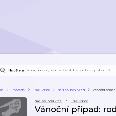
Najděte si:
od
Podcasty
True Crime
Naši oblíbení vrazi
Vánoční případ: 
Naši oblíbení vrazi
True Crime
Vánoční případ: rod