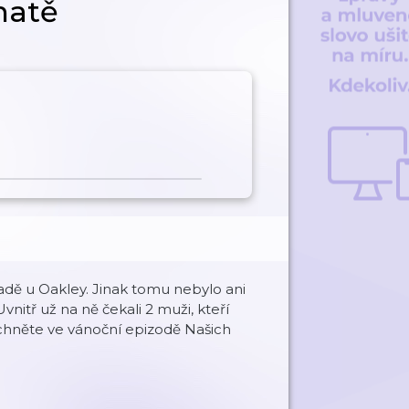
hatě
adě u Oakley. Jinak tomu nebylo ani
vnitř už na ně čekali 2 muži, kteří
lechněte ve vánoční epizodě Našich