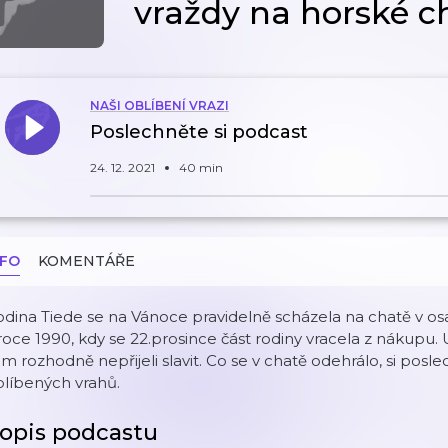
vraždy na horské c
NAŠI OBLÍBENÍ VRAZI
Poslechněte si podcast
24. 12. 2021
40 min
NFO
KOMENTÁŘE
dina Tiede se na Vánoce pravidelně scházela na chatě v os
roce 1990, kdy se 22.prosince část rodiny vracela z nákupu. U
m rozhodně nepřijeli slavit. Co se v chatě odehrálo, si pos
líbených vrahů.
opis podcastu