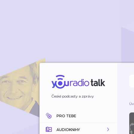
České podcasty a zprávy
Úv
PRO TEBE
AUDIOKNIHY