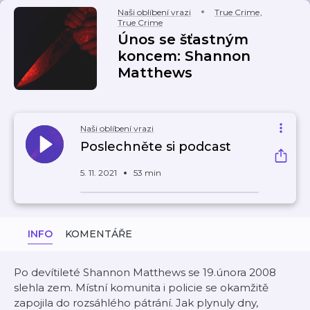
Naši oblíbení vrazi
True Crime
,
True Crime
Únos se šťastným
koncem: Shannon
Matthews
Naši oblíbení vrazi
Poslechněte si podcast
5. 11. 2021
53 min
INFO
KOMENTÁŘE
Po devítileté Shannon Matthews se 19.února 2008
slehla zem. Místní komunita i policie se okamžitě
zapojila do rozsáhlého pátrání. Jak plynuly dny,