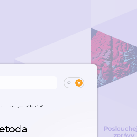
ho metoda „odháčkování“
metoda