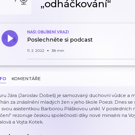
„odháčkování“
NAŠI OBLÍBENÍ VRAZI
Poslechněte si podcast
11. 2. 2022
38 min
NFO
KOMENTÁŘE
ru Jára (Jaroslav Dobeš) je samozvaný duchovní vůdce a mistr
íhán za znásilnění mladých žen v jeho škole Poezii. Dnes se
 svou asistentkou Barborou Pláškovou unikl. V posledních 
čení“ rezonuje českou společností díky nové minisérii na Voy
alová a Vojta Kotek.