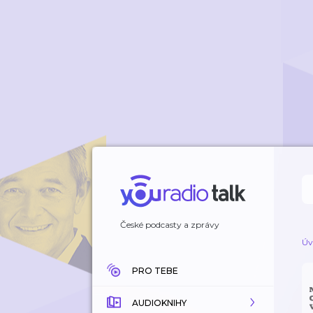
České podcasty a zprávy
Úv
PRO TEBE
AUDIOKNIHY