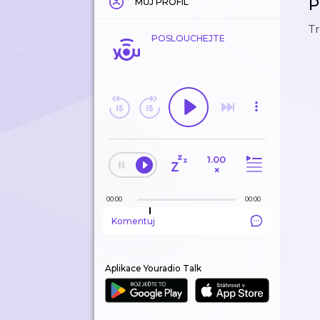
P
MŮJ PROFIL
T
POSLOUCHEJTE
1.00
×
00:00
00:00
Komentuj
Aplikace Youradio Talk