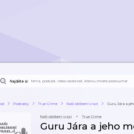
Najděte si:
od
Podcasty
True Crime
Naši oblíbení vrazi
Guru Jára a je
Naši oblíbení vrazi
True Crime
Guru Jára a jeho 