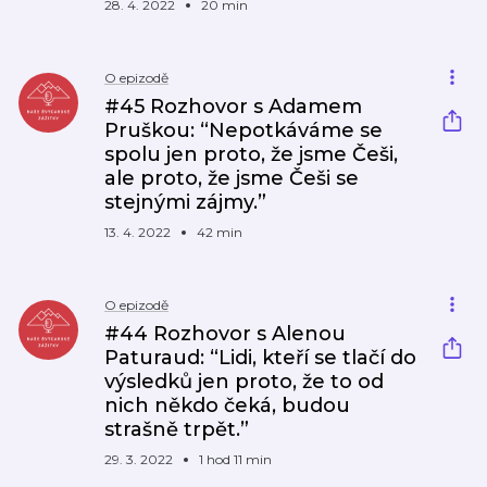
28. 4. 2022
20 min
O epizodě
#45 Rozhovor s Adamem
Pruškou: “Nepotkáváme se
spolu jen proto, že jsme Češi,
ale proto, že jsme Češi se
stejnými zájmy.”
13. 4. 2022
42 min
O epizodě
#44 Rozhovor s Alenou
Paturaud: “Lidi, kteří se tlačí do
výsledků jen proto, že to od
nich někdo čeká, budou
strašně trpět.”
29. 3. 2022
1 hod 11 min