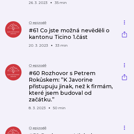
26. 3. 2023
35 min
O epizodě
#61 Co jste možná nevěděli o
kantonu Ticino 1.část
20. 3. 2023
33 min
O epizodě
#60 Rozhovor s Petrem
Rokůskem: ”K Javorine
přistupuju jinak, než k firmám,
které jsem budoval od
začátku.”
8. 3. 2023
50 min
O epizodě