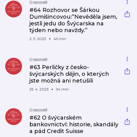
O epizodě
#64 Rozhovor se Šárkou
Dumišincovou:”Nevěděla jsem,
jestli jedu do Švýcarska na
týden nebo navždy.”
2. 5. 2023
45 min
O epizodě
#63 Perličky z česko-
švýcarských dějin, o kterých
jste možná ani netušili
25. 4. 2023
34 min
O epizodě
#62 O švýcarském
bankovnictví: historie, skandály
a pád Credit Suisse