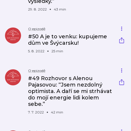
výsledky.”
29. 8. 2022
43 min
O epizodě
#50 A je to venku: kupujeme
dům ve Švýcarsku!
5. 8. 2022
25 min
O epizodě
#49 Rozhovor s Alenou
Pajasovou: “Jsem nezdolný
optimista. A daří se mi strhávat
do mojí energie lidi kolem
sebe.”
7. 7. 2022
42 min