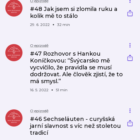
O epizodě
#48 Jak jsem si zlomila ruku a
kolik mě to stálo
29. 6. 2022
32 min
O epizodě
#47 Rozhovor s Hankou
Koníčkovou: “Švýcarsko mě
vycvičilo, že pravidla se musí
dodržovat. Ale člověk zjistí, že to
má smysl.”
16. 5. 2022
51 min
O epizodě
#46 Sechseläuten - curyšská
jarní slavnost s víc než stoletou
tradicí