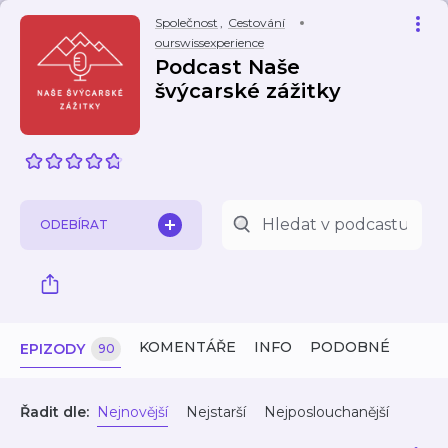
Společnost
,
Cestování
ourswissexperience
Podcast Naše
švýcarské zážitky
ODEBÍRAT
KOMENTÁŘE
INFO
PODOBNÉ
EPIZODY
90
Řadit dle:
Nejnovější
Nejstarší
Nejposlouchanější