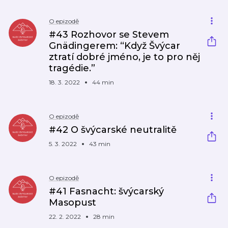
O epizodě
#43 Rozhovor se Stevem
Gnädingerem: “Když Švýcar
ztratí dobré jméno, je to pro něj
tragédie.”
18. 3. 2022
44 min
O epizodě
#42 O švýcarské neutralitě
5. 3. 2022
43 min
O epizodě
#41 Fasnacht: švýcarský
Masopust
22. 2. 2022
28 min