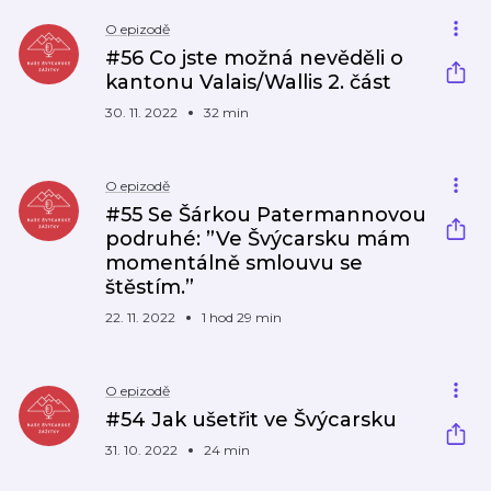
O epizodě
#56 Co jste možná nevěděli o
kantonu Valais/Wallis 2. část
30. 11. 2022
32 min
O epizodě
#55 Se Šárkou Patermannovou
podruhé: ”Ve Švýcarsku mám
momentálně smlouvu se
štěstím.”
22. 11. 2022
1 hod 29 min
O epizodě
#54 Jak ušetřit ve Švýcarsku
31. 10. 2022
24 min