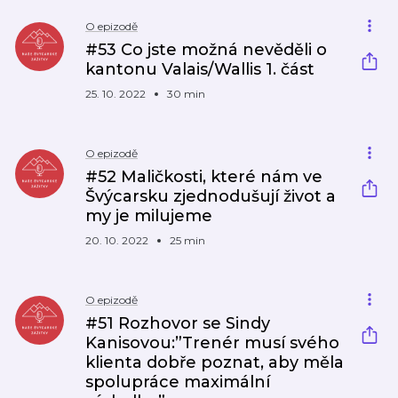
O epizodě
#53 Co jste možná nevěděli o
kantonu Valais/Wallis 1. část
25. 10. 2022
30 min
O epizodě
#52 Maličkosti, které nám ve
Švýcarsku zjednodušují život a
my je milujeme
20. 10. 2022
25 min
O epizodě
#51 Rozhovor se Sindy
Kanisovou:”Trenér musí svého
klienta dobře poznat, aby měla
spolupráce maximální