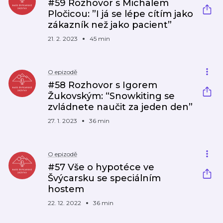
#59 Rozhovor s Michalem
Pločicou: ”I já se lépe cítím jako
zákazník než jako pacient”
21. 2. 2023
45 min
O epizodě
#58 Rozhovor s Igorem
Žukovským: “Snowkiting se
zvládnete naučit za jeden den”
27. 1. 2023
36 min
O epizodě
#57 Vše o hypotéce ve
Švýcarsku se speciálním
hostem
22. 12. 2022
36 min