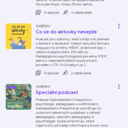
Youtube Music. https://linktr.ee/tal
…
14 epizod
4 odběratelé
Vzdělání
Co se do aktovky nevejde
Podcast pro všechny, kteří chtějí mít přehled
o školách a školkách. Nabízí aktuální témata
reagující na změny MŠMT, praktické tipy i
odborná doporučení. Přináší ho
Pedagogicko-psychologická poradna STEP,
jedna z nejprestižnějších soukromých
poraden v ČR. Průvodkyní je J
…
12 epizod
2 odběratelé
Vzdělání
Speciální podcast
Podcast Nakladatelství Pasparta o
psychologii, pedagogice a světě kolem.
Nakladatelství Pasparta se zaměřuje na
vydávání odborných publikací z oblastí
pedagogiky, speciální pedagogiky a
psychologie. Vydáváme tituly, které
zájemcům přinášejí informace a know-how