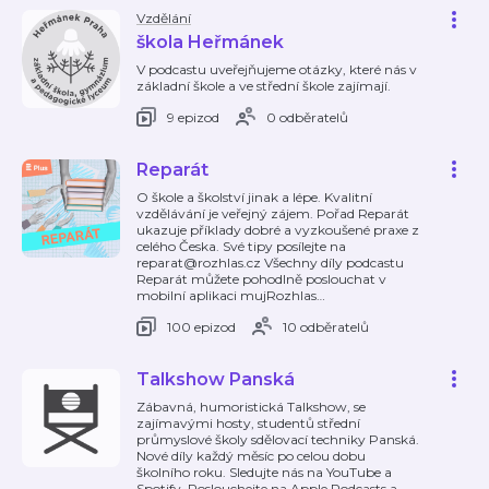
Vzdělání
škola Heřmánek
V podcastu uveřejňujeme otázky, které nás v
základní škole a ve střední škole zajímají.
9 epizod
0 odběratelů
Reparát
O škole a školství jinak a lépe. Kvalitní
vzdělávání je veřejný zájem. Pořad Reparát
ukazuje příklady dobré a vyzkoušené praxe z
celého Česka. Své tipy posílejte na
reparat@rozhlas.cz Všechny díly podcastu
Reparát můžete pohodlně poslouchat v
mobilní aplikaci mujRozhlas
…
100 epizod
10 odběratelů
Talkshow Panská
Zábavná, humoristická Talkshow, se
zajímavými hosty, studentů střední
průmyslové školy sdělovací techniky Panská.
Nové díly každý měsíc po celou dobu
školního roku. Sledujte nás na YouTube a
Spotify. Poslouchejte na Apple Podcasts a