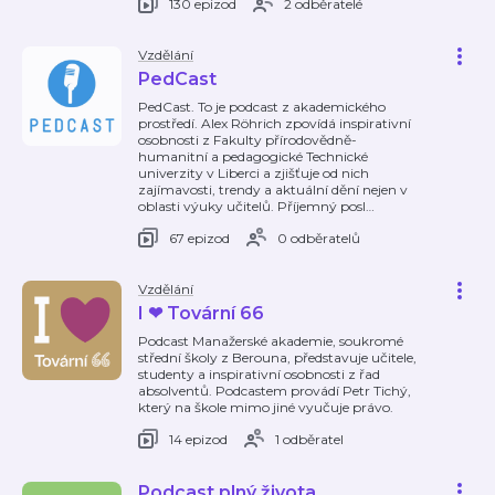
130 epizod
2 odběratelé
Vzdělání
PedCast
PedCast. To je podcast z akademického
prostředí. Alex Röhrich zpovídá inspirativní
osobnosti z Fakulty přírodovědně-
humanitní a pedagogické Technické
univerzity v Liberci a zjišťuje od nich
zajímavosti, trendy a aktuální dění nejen v
oblasti výuky učitelů. Příjemný posl
…
67 epizod
0 odběratelů
Vzdělání
I ❤ Tovární 66
Podcast Manažerské akademie, soukromé
střední školy z Berouna, představuje učitele,
studenty a inspirativní osobnosti z řad
absolventů. Podcastem provádí Petr Tichý,
který na škole mimo jiné vyučuje právo.
14 epizod
1 odběratel
Podcast plný života