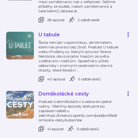
mezi zaměstnanci, tak z veřejnosti. Sdílíme
příběhy ze služeb, našich zaměstnanců a
také klientů Slezské di
…
28 epizod
2 odběratelé
U tabule
Škola není jen vzpomínkou, ale tématem,
které nás provází celý život. Podcast U tabule
webu Proženy.cz, kterým provází Tereza
Netolická, dává prostor hlasům ze světa
vzdělávání i rodičům. Společně s učiteli,
odborníky i známými osobnostmi otevírá
otázky, které školství
…
40 epizod
9 odběratelů
Domškolácké cesty
Podcast o domškoláctví a cestování jedné
rodiny. Všechny epizody dostupné po
zaplacení odběru
zde:https://creators.spotify.com/pod/profile/d
omkolck-cesty/subscribe
41 epizod
5 odběratelů