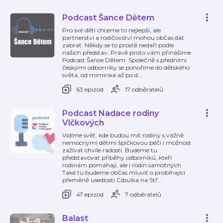
Podcast Šance Dětem
Pro své děti chceme to nejlepší, ale
partnerství a rodičovství mohou občas dát
zabrat. Někdy se to prostě nedaří podle
našich představ. Právě proto vám přinášíme
Podcast Šance Dětem. Společně s předními
českými odborníky se ponoříme do dětského
světa, od miminka až po d
…
63 epizod
17 odběratelů
Podcast Nadace rodiny
Vlčkových
Vidíme svět, kde budou mít rodiny s vážně
nemocnými dětmi špičkovou péči i možnost
zažívat chvíle radosti. Budeme tu
představovat příběhy odborníků, kteří
rodinám pomáhají, ale i rodin samotných.
Také tu budeme občas mluvit o probíhající
přeměně usedlosti Cibulka na Stř
…
47 epizod
7 odběratelů
Balast