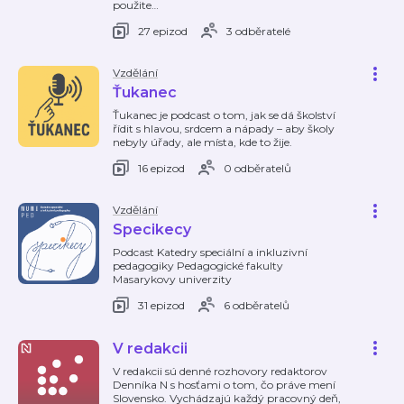
použite
…
27 epizod
3 odběratelé
Vzdělání
Ťukanec
Ťukanec je podcast o tom, jak se dá školství
řídit s hlavou, srdcem a nápady – aby školy
nebyly úřady, ale místa, kde to žije.
16 epizod
0 odběratelů
Vzdělání
Specikecy
Podcast Katedry speciální a inkluzivní
pedagogiky Pedagogické fakulty
Masarykovy univerzity
31 epizod
6 odběratelů
V redakcii
V redakcii sú denné rozhovory redaktorov
Denníka N s hosťami o tom, čo práve mení
Slovensko. Vychádzajú každý pracovný deň,