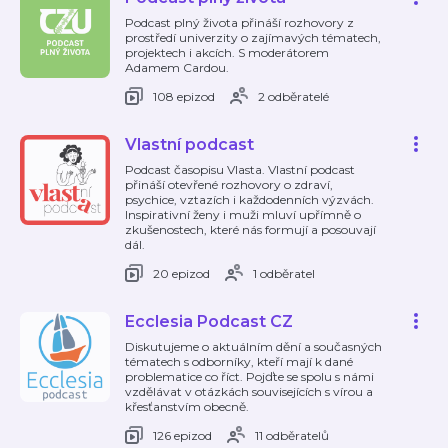
Podcast plný života přináší rozhovory z
prostředí univerzity o zajímavých tématech,
projektech i akcích. S moderátorem
Adamem Cardou.
108 epizod
2 odběratelé
Vlastní podcast
Podcast časopisu Vlasta. Vlastní podcast
přináší otevřené rozhovory o zdraví,
psychice, vztazích i každodenních výzvách.
Inspirativní ženy i muži mluví upřímně o
zkušenostech, které nás formují a posouvají
dál.
20 epizod
1 odběratel
Ecclesia Podcast CZ
Diskutujeme o aktuálním dění a současných
tématech s odborníky, kteří mají k dané
problematice co říct. Pojďte se spolu s námi
vzdělávat v otázkách souvisejících s vírou a
křesťanstvím obecně.
126 epizod
11 odběratelů