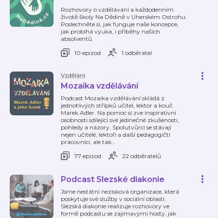
Rozhovory o vzdělávání a každodenním
životě školy Na Dědině v Uherském Ostrohu.
Poslechněte si, jak funguje naše koncepce,
jak probíhá výuka, i příběhy našich
absolventů.
10 epizod
1 odběratel
Vzdělání
Mozaika vzdělávání
Podcast Mozaika vzdělávání skládá z
jednotlivých střípků učitel, lektor a kouč
Marek Adler. Na pomoc si zve inspirativní
osobnosti sdílející své jedinečné zkušenosti,
pohledy a názory. Spolutvůrci se stávají
nejen učitelé, lektoři a další pedagogičtí
pracovníci, ale tak
…
77 epizod
22 odběratelů
Podcast Slezské diakonie
Jsme nestátní nezisková organizace, která
poskytuje své služby v sociální oblasti.
Slezská diakonie realizuje rozhovory ve
formě podcastu se zajímavými hosty, jak