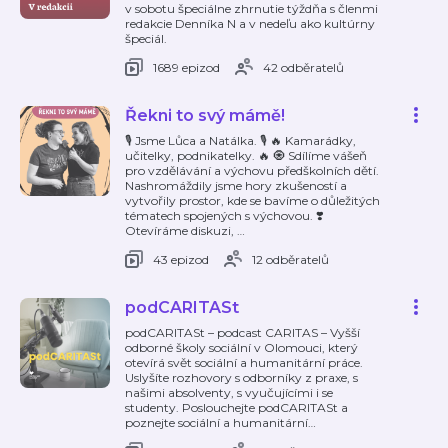
v sobotu špeciálne zhrnutie týždňa s členmi
redakcie Denníka N a v nedeľu ako kultúrny
špeciál.
1689 epizod
42 odběratelů
Řekni to svý mámě!
🎙️ Jsme Lůca a Natálka. 🎙️ 🔥 Kamarádky,
učitelky, podnikatelky. 🔥 🧿 Sdílíme vášeň
pro vzdělávání a výchovu předškolních dětí.
Nashromáždily jsme hory zkušeností a
vytvořily prostor, kde se bavíme o důležitých
tématech spojených s výchovou. ❣️
Otevíráme diskuzi,
…
43 epizod
12 odběratelů
podCARITASt
podCARITASt – podcast CARITAS – Vyšší
odborné školy sociální v Olomouci, který
otevírá svět sociální a humanitární práce.
Uslyšíte rozhovory s odborníky z praxe, s
našimi absolventy, s vyučujícími i se
studenty. Poslouchejte podCARITASt a
poznejte sociální a humanitární
…