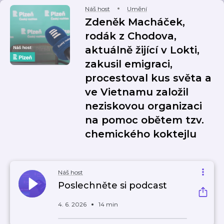
Náš host
Umění
Zdeněk Macháček,
rodák z Chodova,
aktuálně žijící v Lokti,
zakusil emigraci,
procestoval kus světa a
ve Vietnamu založil
neziskovou organizaci
na pomoc obětem tzv.
chemického koktejlu
Náš host
Poslechněte si podcast
4. 6. 2026
14 min