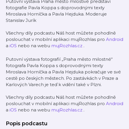
Putovní výstava Praha město milostivé představí
fotografie Pavla Koppa s doprovodnými texty
Miroslava Horníčka a Pavla Hejduka. Moderuje
Stanislav Jurík
Všechny díly podcastu Náš host můžete pohodlně
poslouchat v mobilní aplikaci mujRozhlas pro
Android
a
iOS
nebo na webu
mujRozhlas.cz
.
Putovní výstava fotografií „Praha město milostné“
fotografa Pavla Koppa s doprovodnými texty
Miroslava Horníčka a Pavla Hejduka pokračuje ve své
cestě po českých městech. Po zastávkách v Praze a
Karlových Varech je teď k vidění také v Plzni.
Všechny díly podcastu Náš host můžete pohodlně
poslouchat v mobilní aplikaci mujRozhlas pro
Android
a
iOS
nebo na webu
mujRozhlas.cz
.
Popis podcastu