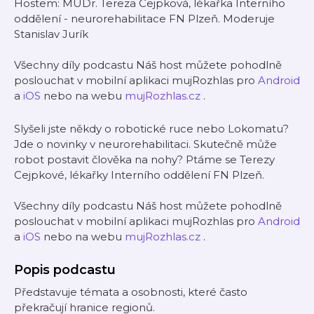
Hostem: MUDr. Tereza Cejpková, lékařka Interního
oddělení - neurorehabilitace FN Plzeň. Moderuje
Stanislav Jurík
Všechny díly podcastu Náš host můžete pohodlně
poslouchat v mobilní aplikaci mujRozhlas pro
Android
a
iOS
nebo na webu
mujRozhlas.cz
.
Slyšeli jste někdy o robotické ruce nebo Lokomatu?
Jde o novinky v neurorehabilitaci. Skutečně může
robot postavit člověka na nohy? Ptáme se Terezy
Cejpkové, lékařky Interního oddělení FN Plzeň.
Všechny díly podcastu Náš host můžete pohodlně
poslouchat v mobilní aplikaci mujRozhlas pro
Android
a
iOS
nebo na webu
mujRozhlas.cz
.
Popis podcastu
Představuje témata a osobnosti, které často
překračují hranice regionů.