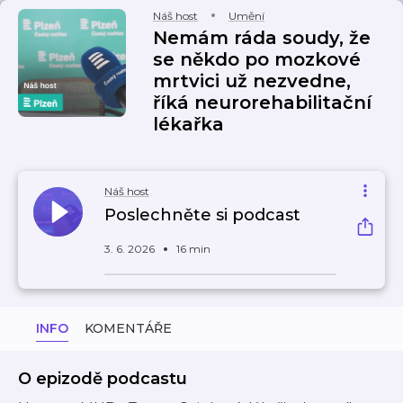
Náš host
Umění
Nemám ráda soudy, že
se někdo po mozkové
mrtvici už nezvedne,
říká neurorehabilitační
lékařka
Náš host
Poslechněte si podcast
3. 6. 2026
16 min
INFO
KOMENTÁŘE
O epizodě podcastu