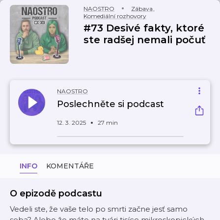
NAOSTRO
Zábava
,
Komediální rozhovory
#73 Desivé fakty, ktoré
ste radšej nemali počuť
NAOSTRO
Poslechněte si podcast
12. 3. 2025
27 min
INFO
KOMENTÁŘE
O epizodě podcastu
Vedeli ste, že vaše telo po smrti začne jesť samo
seba? Alebo že máte na tvári tisíce mikroskopických