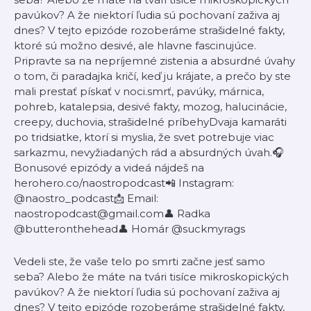
pavúkov? A že niektorí ľudia sú pochovaní zaživa aj
dnes? V tejto epizóde rozoberáme strašidelné fakty,
ktoré sú možno desivé, ale hlavne fascinujúce.
Pripravte sa na nepríjemné zistenia a absurdné úvahy
o tom, či paradajka kričí, keď ju krájate, a prečo by ste
mali prestať pískať v noci.smrť, pavúky, márnica,
pohreb, katalepsia, desivé fakty, mozog, halucinácie,
creepy, duchovia, strašidelné príbehyDvaja kamaráti
po tridsiatke, ktorí si myslia, že svet potrebuje viac
sarkazmu, nevyžiadaných rád a absurdných úvah.🎧
Bonusové epizódy a videá nájdeš na
herohero.co/naostropodcast📲 Instagram:
@naostro_podcast📩 Email:
naostropodcast@gmail.com👤 Radka
@butteronthehead👤 Homár @suckmyrags
Vedeli ste, že vaše telo po smrti začne jesť samo
seba? Alebo že máte na tvári tisíce mikroskopických
pavúkov? A že niektorí ľudia sú pochovaní zaživa aj
dnes? V tejto epizóde rozoberáme strašidelné fakty,