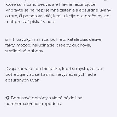
ktoré sú možno desivé, ale hlavne fascinujúce.
Pripravte sa na nepríjemné zistenia a absurdné úvahy
o tom, či paradajka kričí, keď ju krájate, a prečo by ste
mali prestať pískať v noci.
smrť, pavúky, márnica, pohreb, katalepsia, desivé
fakty, mozog, halucinácie, creepy, duchovia,
strašidelné príbehy
Dvaja kamaráti po tridsiatke, ktorí si myslia, že svet
potrebuje viac sarkazmu, nevyžiadaných rád a
absurdných úvah.
🎧 Bonusové epizódy a videá nájdeš na
herohero.co/naostropodcast