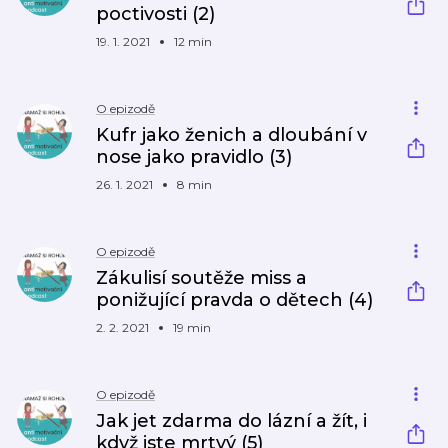
poctivosti (2)
19. 1. 2021
12 min
O epizodě
Kufr jako ženich a dloubání v
nose jako pravidlo (3)
26. 1. 2021
8 min
O epizodě
Zákulisí soutěže miss a
ponižující pravda o dětech (4)
2. 2. 2021
19 min
O epizodě
Jak jet zdarma do lázní a žít, i
když jste mrtvý (5)