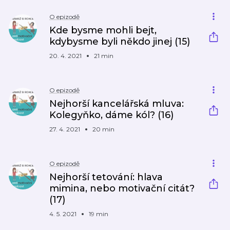
O epizodě
Kde bysme mohli bejt,
kdybysme byli někdo jinej (15)
20. 4. 2021
21 min
O epizodě
Nejhorší kancelářská mluva:
Kolegyňko, dáme kól? (16)
27. 4. 2021
20 min
O epizodě
Nejhorší tetování: hlava
mimina, nebo motivační citát?
(17)
4. 5. 2021
19 min