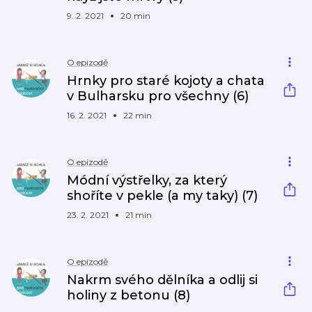
9. 2. 2021
20 min
O epizodě
Hrnky pro staré kojoty a chata
v Bulharsku pro všechny (6)
16. 2. 2021
22 min
O epizodě
Módní výstřelky, za který
shoříte v pekle (a my taky) (7)
23. 2. 2021
21 min
O epizodě
Nakrm svého dělníka a odlij si
holiny z betonu (8)