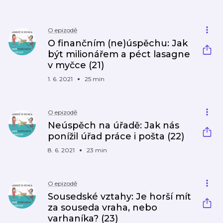
O epizodě
O finančním (ne)úspěchu: Jak
být milionářem a péct lasagne
v myčce (21)
1. 6. 2021
25 min
O epizodě
Neúspěch na úřadě: Jak nás
ponížil úřad práce i pošta (22)
8. 6. 2021
23 min
O epizodě
Sousedské vztahy: Je horší mít
za souseda vraha, nebo
varhaníka? (23)