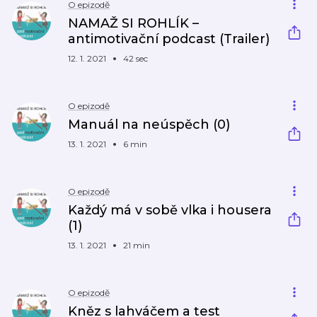
O epizodě
NAMAŽ SI ROHLÍK –
antimotivační podcast (Trailer)
12. 1. 2021
42 sec
O epizodě
Manuál na neúspěch (0)
13. 1. 2021
6 min
O epizodě
Každý má v sobě vlka i housera
(1)
13. 1. 2021
21 min
O epizodě
Kněz s lahváčem a test