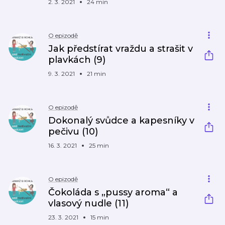
2. 3. 2021
24 min
O epizodě
Jak předstírat vraždu a strašit v
plavkách (9)
9. 3. 2021
21 min
O epizodě
Dokonalý svůdce a kapesníky v
pečivu (10)
16. 3. 2021
25 min
O epizodě
Čokoláda s „pussy aroma“ a
vlasový nudle (11)
23. 3. 2021
15 min