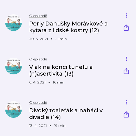
O epizodě
Perly Danušky Morávkové a
kytara z lidské kostry (12)
30. 3. 2021
21 min
O epizodě
Vlak na konci tunelu a
(n)asertivita (13)
6. 4. 2021
16 min
O epizodě
Divoký toaleťák a naháči v
divadle (14)
13. 4. 2021
19 min