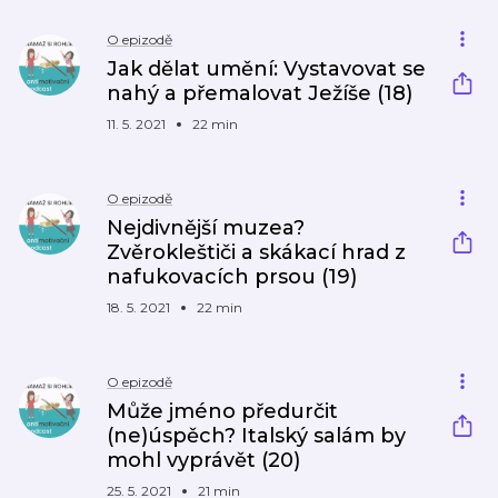
O epizodě
Jak dělat umění: Vystavovat se
nahý a přemalovat Ježíše (18)
11. 5. 2021
22 min
O epizodě
Nejdivnější muzea?
Zvěrokleštiči a skákací hrad z
nafukovacích prsou (19)
18. 5. 2021
22 min
O epizodě
Může jméno předurčit
(ne)úspěch? Italský salám by
mohl vyprávět (20)
25. 5. 2021
21 min