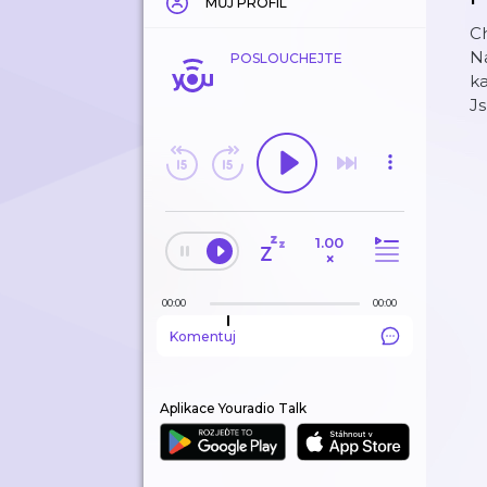
MŮJ PROFIL
C
Na
POSLOUCHEJTE
ka
Js
1.00
×
00:00
00:00
Komentuj
Aplikace Youradio Talk