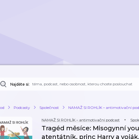
Najděte si:
od
Podcasty
Společnost
NAMAŽ SI ROHLÍK – antimotivační pod
NAMAŽ SI ROHLÍK – antimotivační podcast
Spol
Tragéd měsíce: Misogynní yo
atentátník, princ Harry a voják