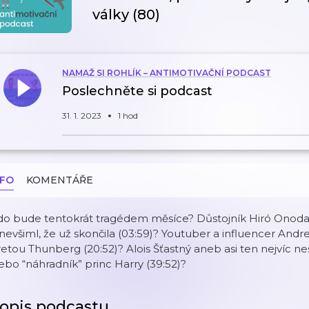
války (80)
NAMAŽ SI ROHLÍK – ANTIMOTIVAČNÍ PODCAST
Poslechněte si podcast
31. 1. 2023
1 hod
NFO
KOMENTÁŘE
o bude tentokrát tragédem měsíce? Důstojník Hiró Onoda, 
 nevšiml, že už skončila (03:59)? Youtuber a influencer Andre
etou Thunberg (20:52)? Alois Šťastný aneb asi ten nejvíc n
bo “náhradník” princ Harry (39:52)?
opis podcastu