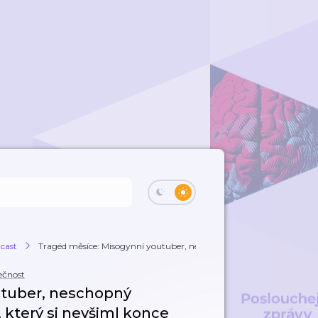
cast
Tragéd měsíce: Misogynní youtuber, neschop...
ečnost
utuber, neschopný
, který si nevšiml konce