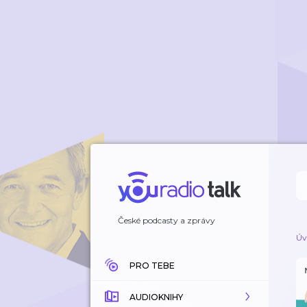
České podcasty a zprávy
Úv
PRO TEBE
AUDIOKNIHY