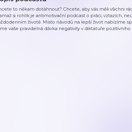
hcete to někam dotáhnout? Chcete, aby vás měli všichni r
maž si rohlík je antimotivační podcast o práci, vztazích, n
ždodenním životě. Místo návodů na lepší život nabízíme spí
me vaše pravidelná dávka negativity v diktatuře pozitivního