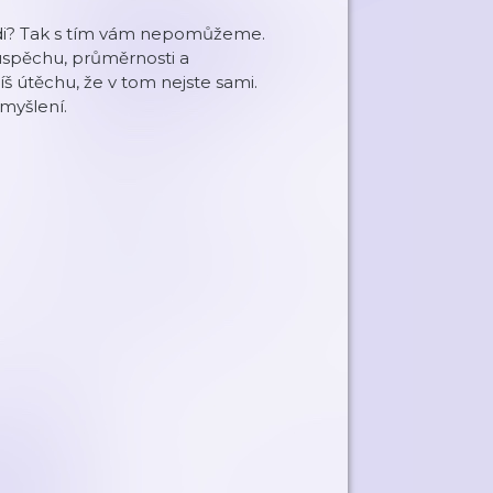
ádi? Tak s tím vám nepomůžeme.
eúspěchu, průměrnosti a
š útěchu, že v tom nejste sami.
 myšlení.