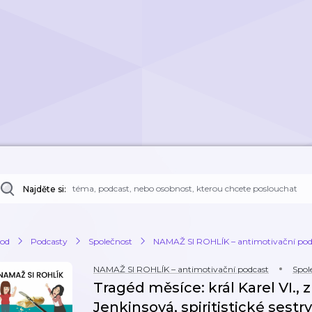
Najděte si:
od
Podcasty
Společnost
NAMAŽ SI ROHLÍK – antimotivační pod
NAMAŽ SI ROHLÍK – antimotivační podcast
Spol
Tragéd měsíce: král Karel VI.,
Jenkinsová, spiritistické sest