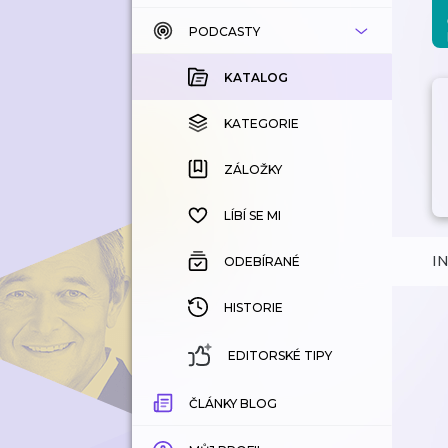
PODCASTY
KATALOG
KOUPENÉ
KATALOG
KATEGORIE
KATEGORIE
ZÁLOŽKY
ZÁLOŽKY
HISTORIE
LÍBÍ SE MI
I
ODEBÍRANÉ
HISTORIE
EDITORSKÉ TIPY
ČLÁNKY BLOG