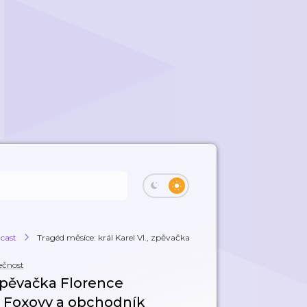
cast
Tragéd měsíce: král Karel VI., zpěvačka Fl...
ečnost
 zpěvačka Florence
ry Foxovy a obchodník