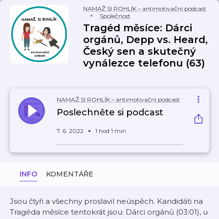
NAMAŽ SI ROHLÍK – antimotivační podcast
Společnost
Tragéd měsíce: Dárci
orgánů, Depp vs. Heard,
Český sen a skutečný
vynálezce telefonu (63)
NAMAŽ SI ROHLÍK – antimotivační podcast
Poslechněte si podcast
7. 6. 2022
1 hod 1 min
INFO
KOMENTÁŘE
Jsou čtyři a všechny proslavil neúspěch. Kandidáti na
Tragéda měsíce tentokrát jsou: Dárci orgánů (03:01), u