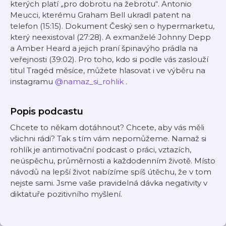
kterých platí „pro dobrotu na žebrotu“. Antonio
Meucci, kterému Graham Bell ukradl patent na
telefon (15:15). Dokument Český sen o hypermarketu,
který neexistoval (27:28). A exmanželé Johnny Depp
a Amber Heard a jejich praní špinavýho prádla na
veřejnosti (39:02). Pro toho, kdo si podle vás zaslouží
titul Tragéd měsíce, můžete hlasovat i ve výběru na
instagramu
@namaz_si_rohlik
.
Popis podcastu
Chcete to někam dotáhnout? Chcete, aby vás měli
všichni rádi? Tak s tím vám nepomůžeme. Namaž si
rohlík je antimotivační podcast o práci, vztazích,
neúspěchu, průměrnosti a každodenním životě. Místo
návodů na lepší život nabízíme spíš útěchu, že v tom
nejste sami. Jsme vaše pravidelná dávka negativity v
diktatuře pozitivního myšlení.