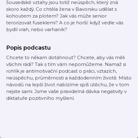
Sousedské vztahy jsou totiž neúspěch, který zná
skoro každý. Co chtěla žena v Bavorsku udělat s
kohoutem za plotem? Jak vás může senior
terorizovat fuseklemi? A co je horší: když vedle vás
bydlí vrah, nebo varhaník?
Popis podcastu
Chcete to někam dotáhnout? Chcete, aby vás měli
všichni rádi? Tak s tím vám nepomůžeme. Namaž si
rohlík je antimotivační podcast o práci, vztazích,
neúspěchu, průměrnosti a každodenním životě. Místo
návodů na lepší život nabízíme spíš útěchu, že v tom
nejste sami. Jsme vaše pravidelná dávka negativity v
diktatuře pozitivního myšlení.