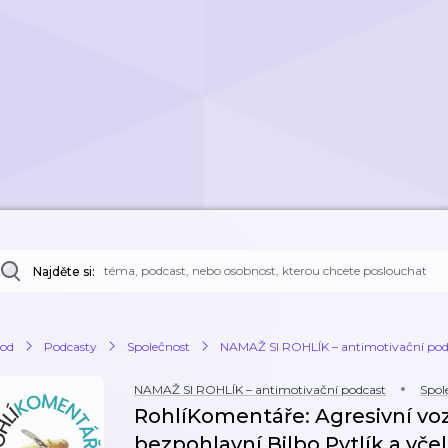
Najděte si:
od
Podcasty
Společnost
NAMAŽ SI ROHLÍK – antimotivační pod
NAMAŽ SI ROHLÍK – antimotivační podcast
Spol
RohlíKomentáře: Agresivní vo
bezpohlavní Bilbo Pytlík a včel