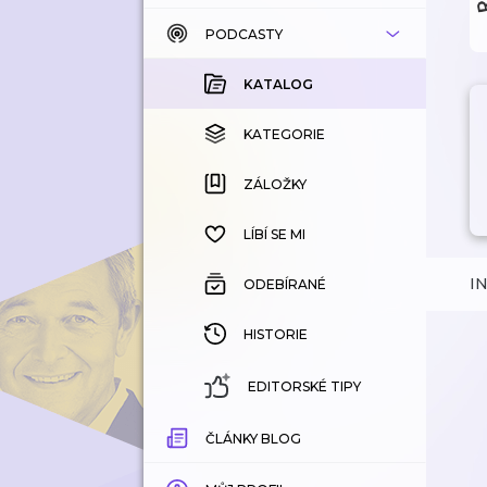
PODCASTY
KATALOG
KOUPENÉ
KATALOG
KATEGORIE
KATEGORIE
ZÁLOŽKY
ZÁLOŽKY
HISTORIE
LÍBÍ SE MI
I
ODEBÍRANÉ
HISTORIE
EDITORSKÉ TIPY
ČLÁNKY BLOG