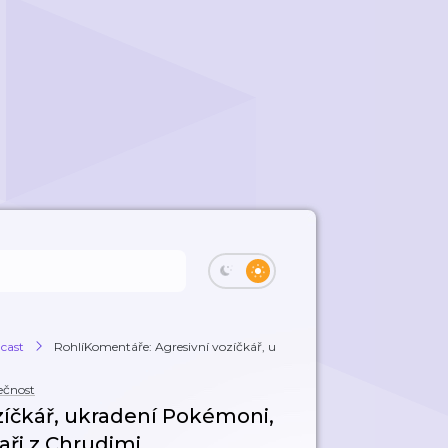
cast
RohlíKomentáře: Agresivní vozíčkář, ukrade...
ečnost
zíčkář, ukradení Pokémoni,
aři z Chrudimi