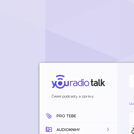
České podcasty a zprávy
Úv
PRO TEBE
AUDIOKNIHY