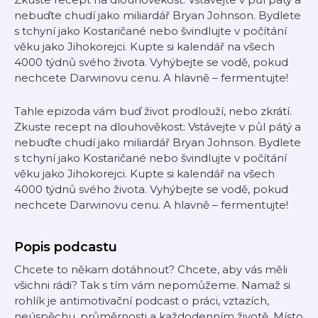
nebuďte chudí jako miliardář Bryan Johnson. Bydlete
s tchyní jako Kostaričané nebo švindlujte v počítání
věku jako Jihokorejci. Kupte si kalendář na všech
4000 týdnů svého života. Vyhýbejte se vodě, pokud
nechcete Darwinovu cenu. A hlavně – fermentujte!
Tahle epizoda vám buď život prodlouží, nebo zkrátí.
Zkuste recept na dlouhověkost: Vstávejte v půl pátý a
nebuďte chudí jako miliardář Bryan Johnson. Bydlete
s tchyní jako Kostaričané nebo švindlujte v počítání
věku jako Jihokorejci. Kupte si kalendář na všech
4000 týdnů svého života. Vyhýbejte se vodě, pokud
nechcete Darwinovu cenu. A hlavně – fermentujte!
Popis podcastu
Chcete to někam dotáhnout? Chcete, aby vás měli
všichni rádi? Tak s tím vám nepomůžeme. Namaž si
rohlík je antimotivační podcast o práci, vztazích,
neúspěchu, průměrnosti a každodenním životě. Místo