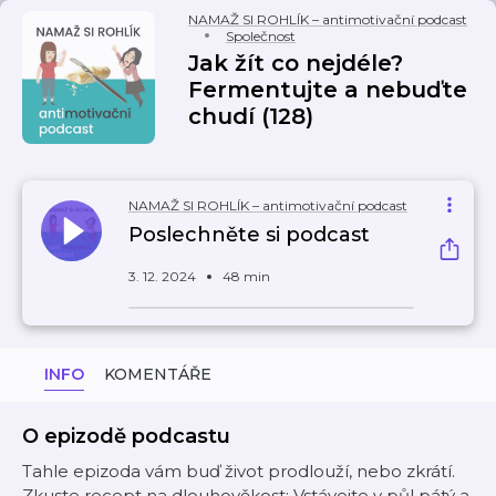
NAMAŽ SI ROHLÍK – antimotivační podcast
Společnost
Jak žít co nejdéle?
Fermentujte a nebuďte
chudí (128)
NAMAŽ SI ROHLÍK – antimotivační podcast
Poslechněte si podcast
3. 12. 2024
48 min
INFO
KOMENTÁŘE
O epizodě podcastu
Tahle epizoda vám buď život prodlouží, nebo zkrátí.
Zkuste recept na dlouhověkost: Vstávejte v půl pátý a