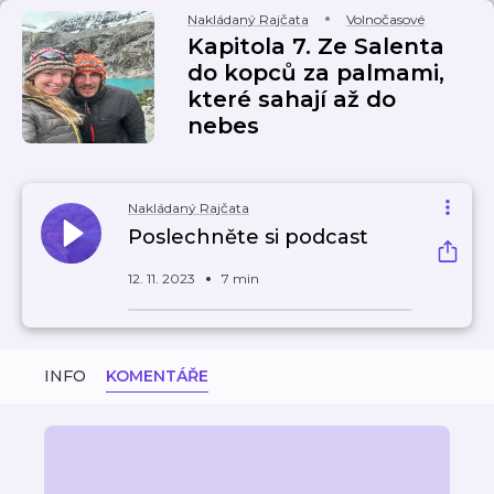
Nakládaný Rajčata
Volnočasové
Kapitola 7. Ze Salenta
do kopců za palmami,
které sahají až do
nebes
Nakládaný Rajčata
Poslechněte si podcast
12. 11. 2023
7 min
INFO
KOMENTÁŘE