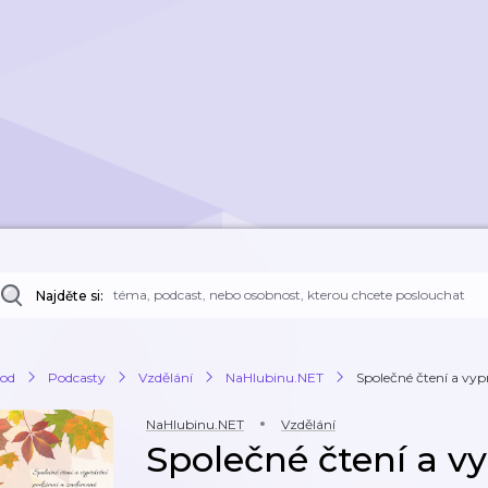
Najděte si:
od
Podcasty
Vzdělání
NaHlubinu.NET
Společné čtení a vyp
NaHlubinu.NET
Vzdělání
Společné čtení a v