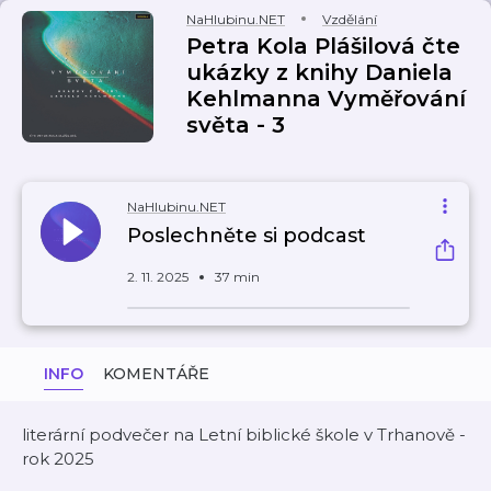
NaHlubinu.NET
Vzdělání
Petra Kola Plášilová čte
ukázky z knihy Daniela
Kehlmanna Vyměřování
světa - 3
NaHlubinu.NET
Poslechněte si podcast
2. 11. 2025
37 min
INFO
KOMENTÁŘE
literární podvečer na Letní biblické škole v Trhanově -
rok 2025