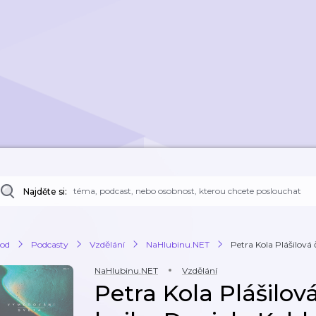
Najděte si:
od
Podcasty
Vzdělání
NaHlubinu.NET
Petra Kola Plášilová 
NaHlubinu.NET
Vzdělání
Petra Kola Plášilov