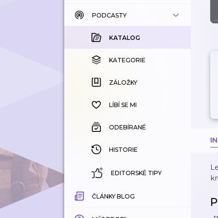
PODCASTY
KATALOG
KOUPENÉ
KATALOG
KATEGORIE
KATEGORIE
ZÁLOŽKY
ZÁLOŽKY
HISTORIE
LÍBÍ SE MI
ODEBÍRANÉ
I
HISTORIE
Le
EDITORSKÉ TIPY
k
ČLÁNKY BLOG
P