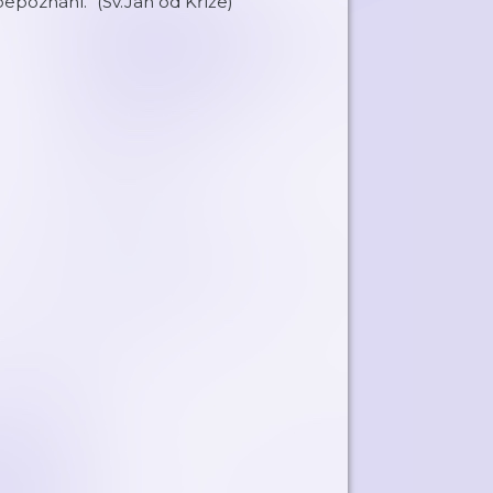
epoznání.“ (Sv.Jan od Kříže)