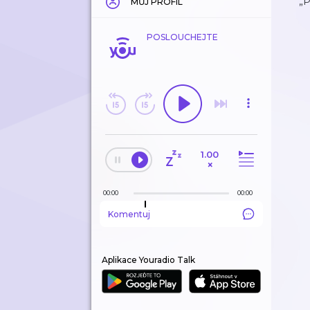
„P
MŮJ PROFIL
POSLOUCHEJTE
1.00
×
00:00
00:00
Komentuj
Aplikace Youradio Talk