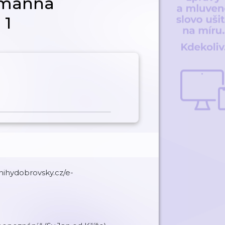
lmanna
 1
knihydobrovsky.cz/e-