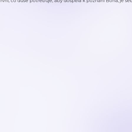
rvní, co duše potřebuje, aby dospěla k poznání Boha, je seb