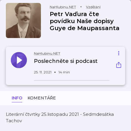
NaHlubinu.NET
Vzdělání
Petr Vaďura čte
povídku Naše dopisy
Guye de Maupassanta
NaHlubinu.NET
Poslechněte si podcast
25. 11. 2021
14 min
INFO
KOMENTÁŘE
Literární čtvrtky 25.listopadu 2021 - Sedmdesátka
Tachov