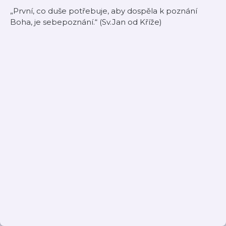
„První, co duše potřebuje, aby dospěla k poznání
Boha, je sebepoznání.“ (Sv.Jan od Kříže)