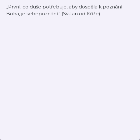
„První, co duše potřebuje, aby dospěla k poznání
Boha, je sebepoznání.“ (Sv.Jan od Kříže)