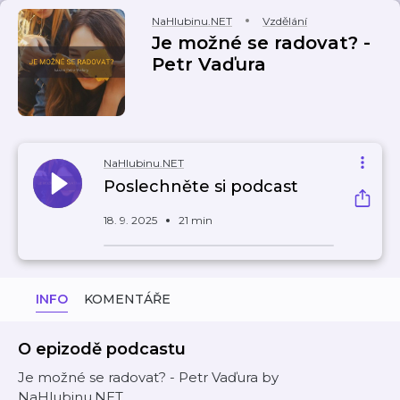
NaHlubinu.NET
Vzdělání
Je možné se radovat? -
Petr Vaďura
NaHlubinu.NET
Poslechněte si podcast
18. 9. 2025
21 min
INFO
KOMENTÁŘE
O epizodě podcastu
Je možné se radovat? - Petr Vaďura by
NaHlubinu.NET