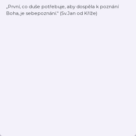
„První, co duše potřebuje, aby dospěla k poznání
Boha, je sebepoznání.“ (Sv.Jan od Kříže)