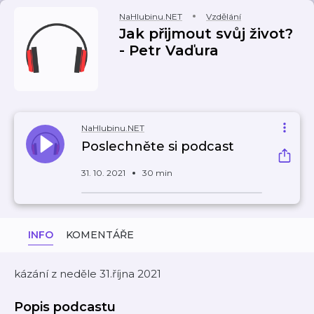
NaHlubinu.NET
Vzdělání
Jak přijmout svůj život?
- Petr Vaďura
NaHlubinu.NET
Poslechněte si podcast
31. 10. 2021
30 min
INFO
KOMENTÁŘE
kázání z neděle 31.října 2021
Popis podcastu