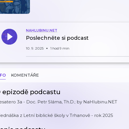
NAHLUBINU.NET
Poslechněte si podcast
10. 9. 2025
1 hod 9 min
NFO
KOMENTÁŘE
 epizodě podcastu
satero 3a - Doc. Petr Sláma, Th.D.; by NaHlubinu.NET
ednáška z Letní biblické školy v Trhanově - rok 2025