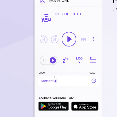
P
MŮJ PROFIL
„P
POSLOUCHEJTE
1.00
×
00:00
00:00
Komentuj
Aplikace Youradio Talk