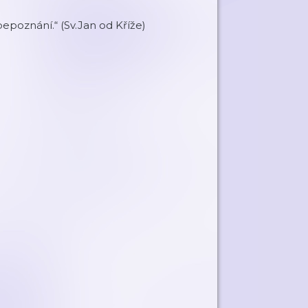
epoznání.“ (Sv.Jan od Kříže)