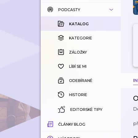
PODCASTY
KATALOG
KOUPENÉ
KATALOG
KATEGORIE
KATEGORIE
ZÁLOŽKY
ZÁLOŽKY
HISTORIE
LÍBÍ SE MI
I
ODEBÍRANÉ
HISTORIE
O
De
EDITORSKÉ TIPY
př
ČLÁNKY BLOG