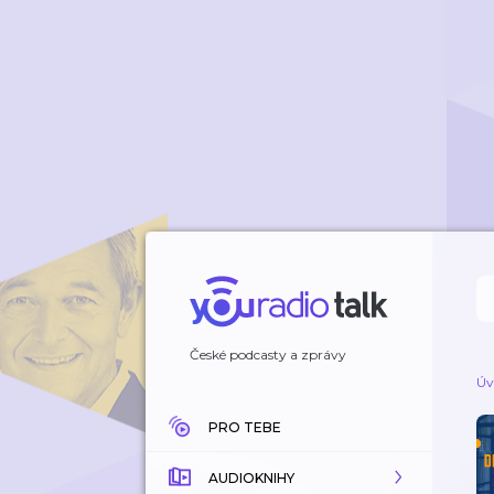
České podcasty a zprávy
Úv
PRO TEBE
AUDIOKNIHY