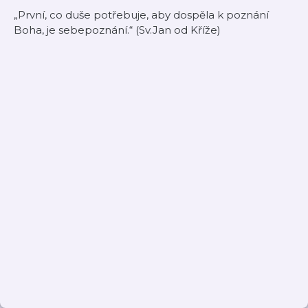
„První, co duše potřebuje, aby dospěla k poznání
Boha, je sebepoznání.“ (Sv.Jan od Kříže)