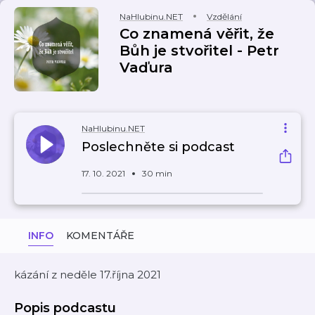
NaHlubinu.NET
Vzdělání
Co znamená věřit, že
Bůh je stvořitel - Petr
Vaďura
NaHlubinu.NET
Poslechněte si podcast
17. 10. 2021
30 min
INFO
KOMENTÁŘE
kázání z neděle 17.října 2021
Popis podcastu