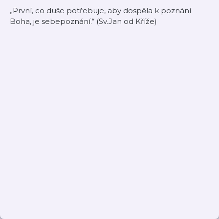
„První, co duše potřebuje, aby dospěla k poznání
Boha, je sebepoznání.“ (Sv.Jan od Kříže)