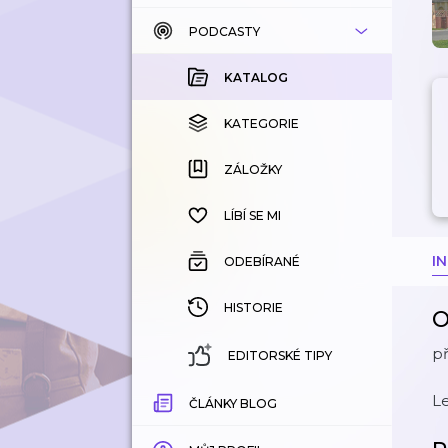
PODCASTY
KATALOG
KOUPENÉ
KATALOG
KATEGORIE
KATEGORIE
ZÁLOŽKY
ZÁLOŽKY
HISTORIE
LÍBÍ SE MI
I
ODEBÍRANÉ
HISTORIE
O
př
EDITORSKÉ TIPY
Le
ČLÁNKY BLOG