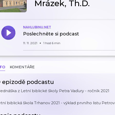
Mrázek, Th.D.
NAHLUBINU.NET
Poslechněte si podcast
11. 11. 2021
1 hod 6 min
NFO
KOMENTÁŘE
 epizodě podcastu
ednáška z Letní biblické školy Petra Vaďury - ročník 2021
tní biblická škola Trhanov 2021 - výklad prvního listu Petrov