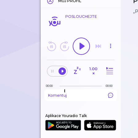
P
MŮJ PROFIL
„P
POSLOUCHEJTE
1.00
×
00:00
00:00
Komentuj
Aplikace Youradio Talk