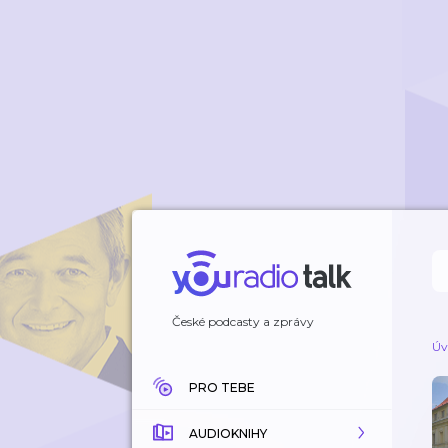
České podcasty a zprávy
Úv
PRO TEBE
AUDIOKNIHY