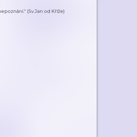
epoznání.“ (Sv.Jan od Kříže)