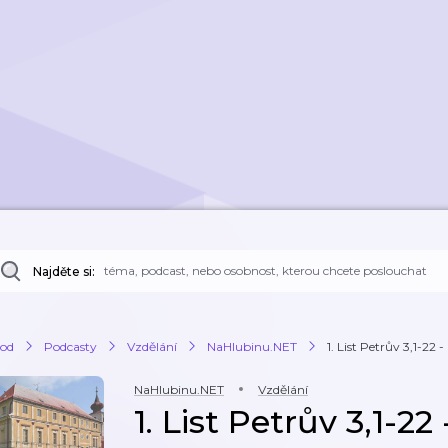
Najděte si:
od
Podcasty
Vzdělání
NaHlubinu.NET
1. List Petrův 3,1-22 -
NaHlubinu.NET
Vzdělání
1. List Petrův 3,1-22 