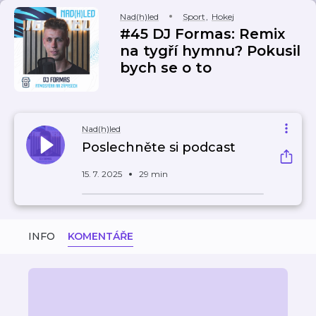
Nad(h)led
Sport
,
Hokej
#45 DJ Formas: Remix
na tygří hymnu? Pokusil
bych se o to
Nad(h)led
Poslechněte si podcast
15. 7. 2025
29 min
INFO
KOMENTÁŘE