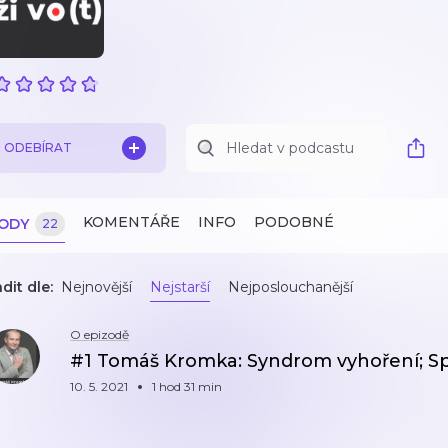
ODEBÍRAT
KOMENTÁŘE
INFO
PODOBNÉ
ZODY
22
dit dle:
Nejnovější
Nejstarší
Nejposlouchanější
O epizodě
#1 Tomáš Kromka: Syndrom vyhoření; Sp
10. 5. 2021
1 hod 31 min