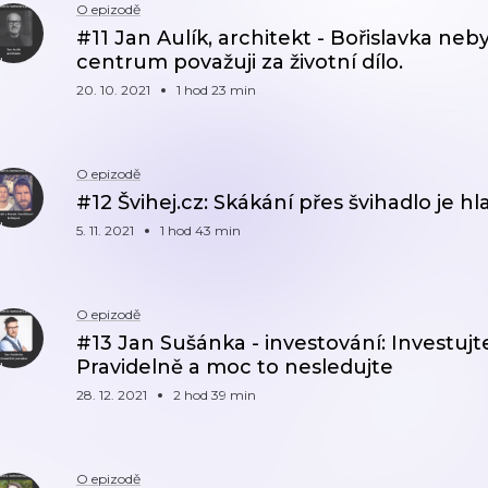
O epizodě
#11 Jan Aulík, architekt - Bořislavka neb
centrum považuji za životní dílo.
20. 10. 2021
1 hod 23 min
O epizodě
#12 Švihej.cz: Skákání přes švihadlo je hl
5. 11. 2021
1 hod 43 min
O epizodě
#13 Jan Sušánka - investování: Investujt
Pravidelně a moc to nesledujte
28. 12. 2021
2 hod 39 min
O epizodě