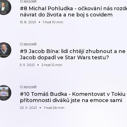
O epizodě
#8 Michal Pohludka - očkování nás rozdě
návrat do života a ne boj s covidem
15. 8. 2021
1 hod 10 min
O epizodě
#9 Jacob Bína: lidi chtějí zhubnout a ne 
Jacob dopadl ve Star Wars testu?
5. 9. 2021
2 hod 12 min
O epizodě
#10 Tomáš Budka - Komentovat v Tokiu b
přítomnosti diváků jste na emoce sami
23. 9. 2021
1 hod 26 min