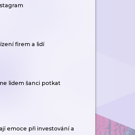
Instagram
zení firem a lidí
me lidem šanci potkat
jí emoce při investování a