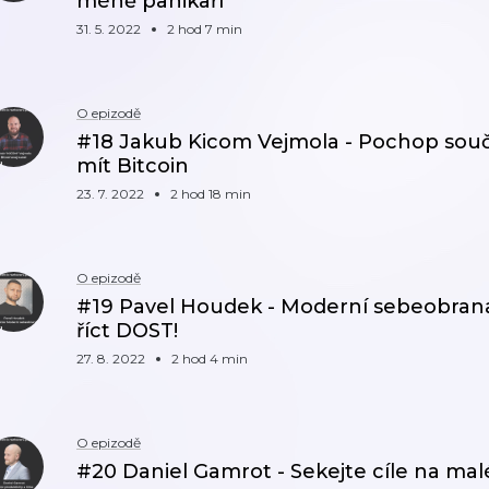
méně panikaří
31. 5. 2022
2 hod 7 min
O epizodě
#18 Jakub Kicom Vejmola - Pochop součas
mít Bitcoin
23. 7. 2022
2 hod 18 min
O epizodě
#19 Pavel Houdek - Moderní sebeobrana:
říct DOST!
27. 8. 2022
2 hod 4 min
O epizodě
#20 Daniel Gamrot - Sekejte cíle na malé