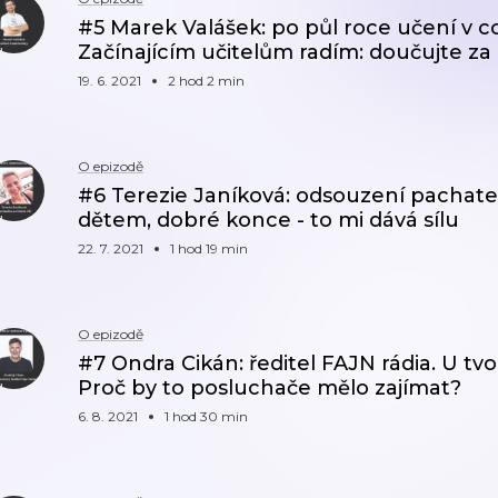
#5 Marek Valášek: po půl roce učení v co
Začínajícím učitelům radím: doučujte za
19. 6. 2021
2 hod 2 min
O epizodě
#6 Terezie Janíková: odsouzení pachate
dětem, dobré konce - to mi dává sílu
22. 7. 2021
1 hod 19 min
O epizodě
#7 Ondra Cikán: ředitel FAJN rádia. U t
Proč by to posluchače mělo zajímat?
6. 8. 2021
1 hod 30 min