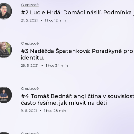
O epizodě
#2 Lucie Hrdá: Domácí násilí. Podmínka 
21. 5. 2021
1 hod 12 min
O epizodě
#3 Naděžda Špatenková: Poradkyně pro 
identitu.
29. 5. 2021
1 hod 34 min
O epizodě
#4 Tomáš Bednář: angličtina v souvislost
často řešíme, jak mluvit na děti
9. 6. 2021
1 hod 28 min
O epizodě