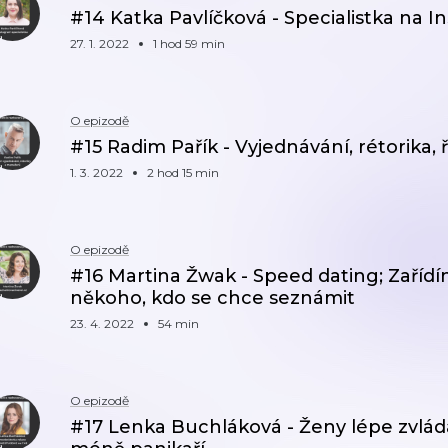
#14 Katka Pavlíčková - Specialistka na 
27. 1. 2022
1 hod 59 min
O epizodě
#15 Radim Pařík - Vyjednávání, rétorika, ří
1. 3. 2022
2 hod 15 min
O epizodě
#16 Martina Žwak - Speed dating; Zařídí
někoho, kdo se chce seznámit
23. 4. 2022
54 min
O epizodě
#17 Lenka Buchláková - Ženy lépe zvláda