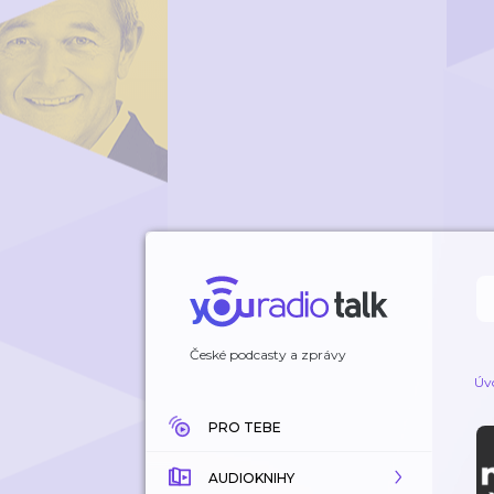
České podcasty a zprávy
Úv
PRO TEBE
AUDIOKNIHY