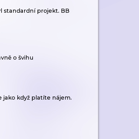
yl standardní projekt. BB
avně o švihu
e jako když platíte nájem.