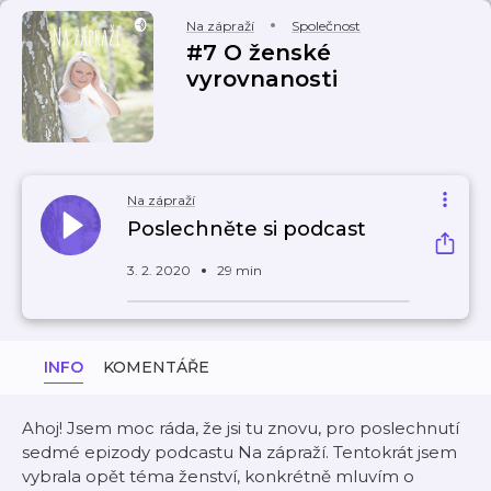
Na zápraží
Společnost
#7 O ženské
vyrovnanosti
Na zápraží
Poslechněte si podcast
3. 2. 2020
29 min
INFO
KOMENTÁŘE
Ahoj! Jsem moc ráda, že jsi tu znovu, pro poslechnutí
sedmé epizody podcastu Na zápraží. Tentokrát jsem
vybrala opět téma ženství, konkrétně mluvím o