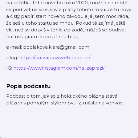
na začátku toho nového roku 2020, možná na místě
se podívat na vize, sny a plány tohoto roku. Je tu nový
a čistý papír, start nového závodu a já jsem moc ráda,
že seš u toho startu se mnou. Pokud tě zajímá ještě
víc, než se dozvíš v téhle epizodě, můžeš se podívat
na Instagram nebo přímo blog.
e-mail: bodlakova.klara@gmail.com
blog:
https://na-zaprazi.webnode.cz/
IG:
https://www.instagram.com/na_zaprazi/
Popis podcastu
Podcast o tom, jak se z hektického blázna stává
blázen s pomalým stylem bytí. Z města na venkov.