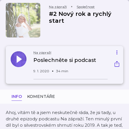
Na zápraží
Společnost
#2 Nový rok a rychlý
start
Na zápraží
Poslechněte si podcast
9. 1. 2020
34 min
INFO
KOMENTÁŘE
Ahoj, vítám tě a jsem neskutečně ráda, že jsi tady, u
druhé epizody podcastu Na zápraží. Ten minulý první
díl byl o silvestrovském shrnutí roku 2019. A tak je teď,