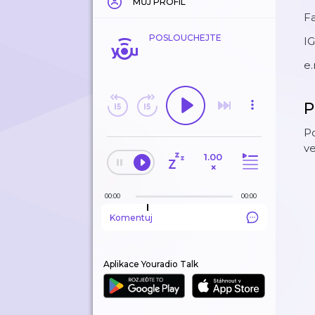
MŮJ PROFIL
F
POSLOUCHEJTE
IG
e
P
Po
v
1.00
×
00:00
00:00
Komentuj
Aplikace Youradio Talk