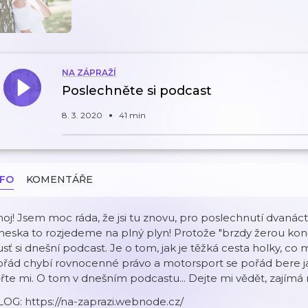
NA ZÁPRAŽÍ
Poslechněte si podcast
8. 3. 2020
41 min
NFO
KOMENTÁŘE
oj! Jsem moc ráda, že jsi tu znovu, pro poslechnutí dvanác
eska to rozjedeme na plný plyn! Protože "brzdy žerou koně
sť si dnešní podcast. Je o tom, jak je těžká cesta holky, co m
řád chybí rovnocenné právo a motorsport se pořád bere jak
řte mi. O tom v dnešním podcastu... Dejte mi vědět, zajímá
OG: https://na-zaprazi.webnode.cz/