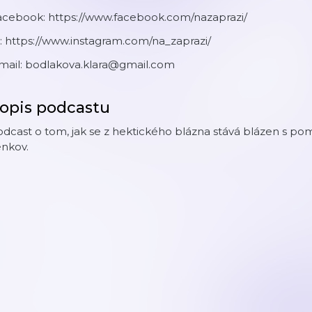
acebook: https://www.facebook.com/nazaprazi/
: https://www.instagram.com/na_zaprazi/
.mail: bodlakova.klara@gmail.com
opis podcastu
dcast o tom, jak se z hektického blázna stává blázen s po
enkov.