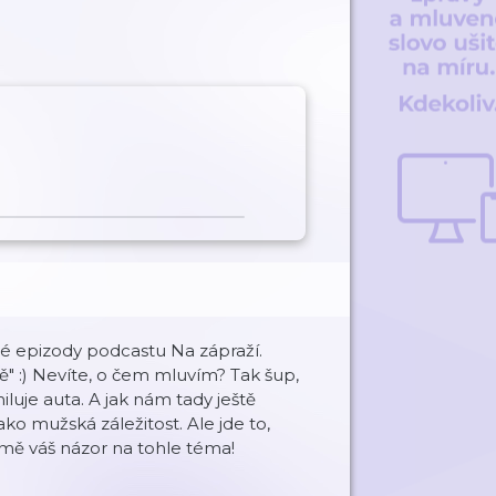
té epizody podcastu Na zápraží.
" :) Nevíte, o čem mluvím? Tak šup,
iluje auta. A jak nám tady ještě
o mužská záležitost. Ale jde to,
 mě váš názor na tohle téma!