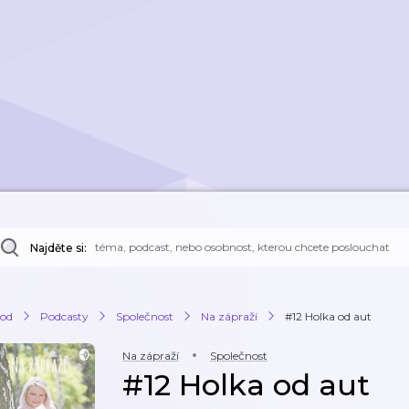
Najděte si:
od
Podcasty
Společnost
Na zápraží
#12 Holka od aut
Na zápraží
Společnost
#12 Holka od aut