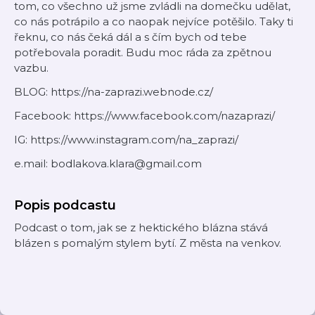
tom, co všechno už jsme zvládli na domečku udělat,
co nás potrápilo a co naopak nejvíce potěšilo. Taky ti
řeknu, co nás čeká dál a s čím bych od tebe
potřebovala poradit. Budu moc ráda za zpětnou
vazbu.
BLOG: https://na-zaprazi.webnode.cz/
Facebook: https://www.facebook.com/nazaprazi/
IG: https://www.instagram.com/na_zaprazi/
e.mail: bodlakova.klara@gmail.com
Popis podcastu
Podcast o tom, jak se z hektického blázna stává
blázen s pomalým stylem bytí. Z města na venkov.