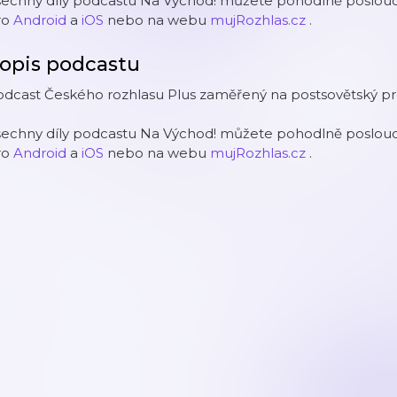
šechny díly podcastu Na Východ! můžete pohodlně poslouch
ro
Android
a
iOS
nebo na webu
mujRozhlas.cz
.
opis podcastu
odcast Českého rozhlasu Plus zaměřený na postsovětský pr
šechny díly podcastu Na Východ! můžete pohodlně poslouch
ro
Android
a
iOS
nebo na webu
mujRozhlas.cz
.