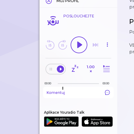
V
MŮJ PROFIL
p
POSLOUCHEJTE
P
P
V
p
1.00
×
00:00
00:00
Komentuj
Aplikace Youradio Talk