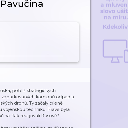
 Pavučina
uska, poblíž strategických
eko zaparkovaných kamionů odpadla
nských dronů. Ty začaly cíleně
u vojenskou techniku. Právě byla
čina. Jak reagovali Rusové?