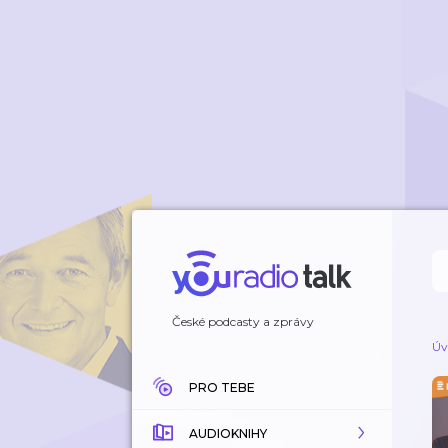
České podcasty a zprávy
Úv
PRO TEBE
AUDIOKNIHY