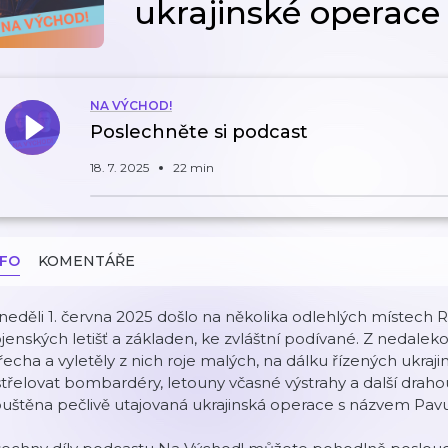
ukrajinské operace
NA VÝCHOD!
Poslechněte si podcast
18. 7. 2025
22 min
NFO
KOMENTÁŘE
neděli 1. června 2025 došlo na několika odlehlých místech R
jenských letišť a základen, ke zvláštní podívané. Z nedal
řecha a vyletěly z nich roje malých, na dálku řízených ukraji
třelovat bombardéry, letouny včasné výstrahy a další draho
uštěna pečlivě utajovaná ukrajinská operace s názvem Pavu