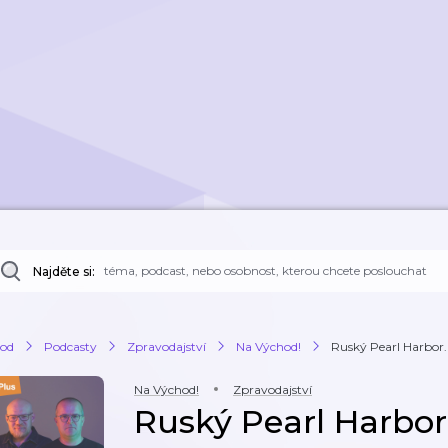
Najděte si:
od
Podcasty
Zpravodajství
Na Východ!
Ruský Pearl Harbor. V
Na Východ!
Zpravodajství
Ruský Pearl Harbor.