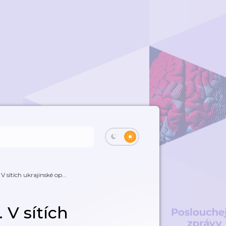
 sítích ukrajinské op...
 V sítích