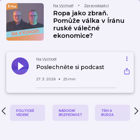
Na Východ!
Zpravodajství
Ropa jako zbraň.
Pomůže válka v Íránu
ruské válečné
ekonomice?
Na Východ!
Poslechněte si podcast
27. 3. 2026
25 min
POLITICKÉ
NÁRODNÍ
TRH A
VEDENÍ
BEZPEČNOST
BURZA