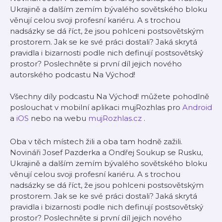
Ukrajině a dalším zemím bývalého sovětského bloku
věnují celou svoji profesní kariéru. A s trochou
nadsázky se dá říct, že jsou pohlceni postsovětským
prostorem. Jak se ke své práci dostali? Jaká skrytá
pravidla i bizarnosti podle nich definují postsovětský
prostor? Poslechněte si první díl jejich nového
autorského podcastu Na Východ!
Všechny díly podcastu Na Východ! můžete pohodlně
poslouchat v mobilní aplikaci mujRozhlas pro
Android
a
iOS
nebo na webu
mujRozhlas.cz
.
Oba v těch místech žili a oba tam hodně zažili.
Novináři Josef Pazderka a Ondřej Soukup se Rusku,
Ukrajině a dalším zemím bývalého sovětského bloku
věnují celou svoji profesní kariéru. A s trochou
nadsázky se dá říct, že jsou pohlceni postsovětským
prostorem. Jak se ke své práci dostali? Jaká skrytá
pravidla i bizarnosti podle nich definují postsovětský
prostor? Poslechněte si první díl jejich nového