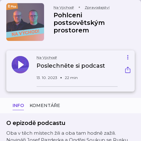
Na Východ!
Zpravodajství
Pohlceni
postsovětským
prostorem
Na Východ!
Poslechněte si podcast
13. 10. 2023
22 min
INFO
KOMENTÁŘE
O epizodě podcastu
Oba v těch místech žili a oba tam hodně zažili.
Novináři Josef Pazderka a Ondřej Soukup se Rusku,