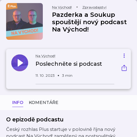
Na Východ!
Zpravodajství
Pazderka a Soukup
spouštějí nový podcast
Na Východ!
Na Východ!
Poslechněte si podcast
11. 10. 2023
3 min
INFO
KOMENTÁŘE
O epizodě podcastu
Český rozhlas Plus startuje v polovině října nový
podcast Na Východ! zaměřený na postsovětský