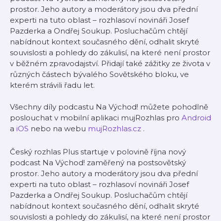
prostor. Jeho autory a moderátory jsou dva přední
experti na tuto oblast – rozhlasoví novináři Josef
Pazderka a Ondřej Soukup. Posluchačům chtějí
nabídnout kontext současného dění, odhalit skryté
souvislosti a pohledy do zákulisí, na které není prostor
v běžném zpravodajství. Přidají také zážitky ze života v
různých částech bývalého Sovětského bloku, ve
kterém strávili řadu let.
Všechny díly podcastu Na Východ! můžete pohodlně
poslouchat v mobilní aplikaci mujRozhlas pro
Android
a
iOS
nebo na webu
mujRozhlas.cz
.
Český rozhlas Plus startuje v polovině října nový
podcast Na Východ! zaměřený na postsovětský
prostor. Jeho autory a moderátory jsou dva přední
experti na tuto oblast – rozhlasoví novináři Josef
Pazderka a Ondřej Soukup. Posluchačům chtějí
nabídnout kontext současného dění, odhalit skryté
souvislosti a pohledy do zákulisí, na které není prostor